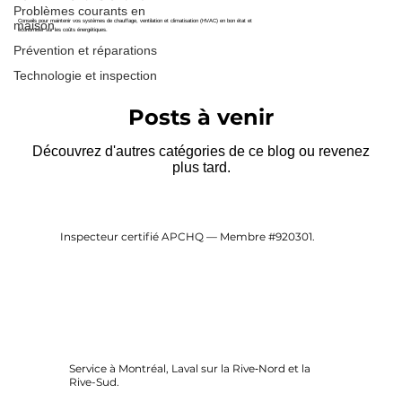
Problèmes courants en
Conseils pour maintenir vos systèmes de chauffage, ventilation et climatisation (HVAC) en bon état et
maison
économiser sur les coûts énergétiques.
Prévention et réparations
Technologie et inspection
Posts à venir
Découvrez d'autres catégories de ce blog ou revenez
plus tard.
Inspecteur certifié APCHQ — Membre #920301.
Service à Montréal, Laval sur la Rive‑Nord et la
Rive-Sud.