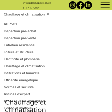
info@dlcinspection.ca
514-447-0110
Chauffage et climatisation
All Posts
Inspection pré-achat
Inspection pré-vente
Entretien résidentiel
Toiture et structure
Électricité et plomberie
Chauffage et climatisation
Infiltrations et humidité
Efficacité énergétique
Normes et sécurité
Astuces d’expert
Chauffage et
Achat et vente immobilière
Condo et multiplex
climatisation